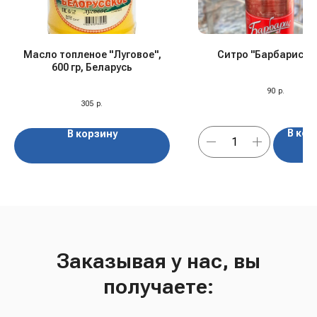
Масло топленое "Луговое",
Ситро "Барбарис", 0
600 гр, Беларусь
90
р.
305
р.
В кор
В корзину
Заказывая у нас, вы
получаете: