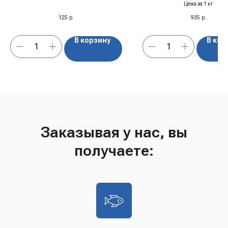
Пеппер", Польша, 0,33 л
с/м
Цена за 1 кг
125
р.
935
р.
В корзину
В кор
Заказывая у нас, вы
получаете: