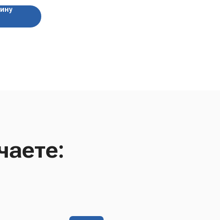
зину
чаете: