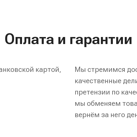
Оплата и гарантии
анковской картой,
Мы стремимся дос
качественные дели
претензии по каче
мы обменяем това
вернём за него де