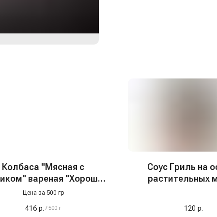
Колбаса "Мясная с
Соус Гриль на о
иком" вареная "Хорошие
растительных 
продукты"
"Tamaki", 200
Цена за 500 гр
416
р.
120
р.
/
500 г