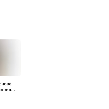
снове
масел
 мл