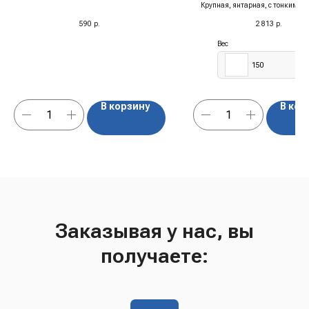
м, 350 гр
Крупная, янтарная, с тонким с
вкусом.
590
р.
2 813
р.
Вес
150
В корзину
В кор
Заказывая у нас, вы
получаете: