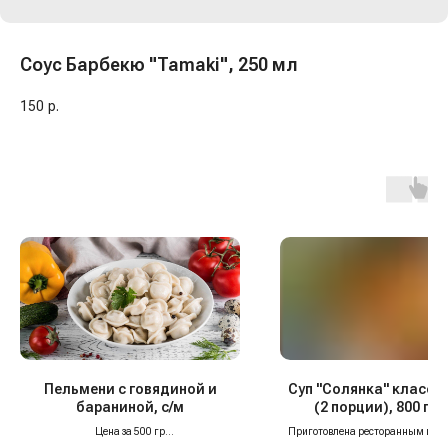
Соус Барбекю "Tamaki", 250 мл
150
р.
Пельмени с говядиной и
Суп "Солянка" класси
бараниной, с/м
(2 порции), 800 гр, 
Цена за 500 гр
Приготовлена ресторанным шеф
Мясо в этих пельменях —
только отборная
строго по классическому рец