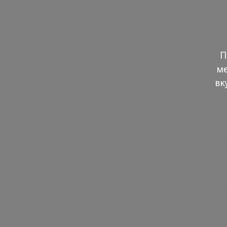
П
ме
вк