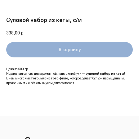
Суповой набор из кеты, с/м
338,00
р.
В корзину
Цена за 500 гр
Идеальная основа для ароматной, наваристой ухи —
суповой набор из кеты
!
В нём много
чистого, мясистого филе
, которое делает бульон насыщенным,
прозрачным и с лёгким вкусом дикого лосося.