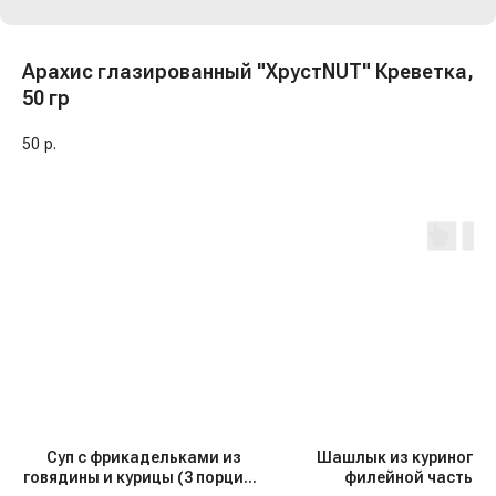
Арахис глазированный "ХрустNUT" Креветка,
50 гр
50
р.
Суп с фрикадельками из
Шашлык из куриного к
говядины и курицы (3 порции),
филейной частью, 