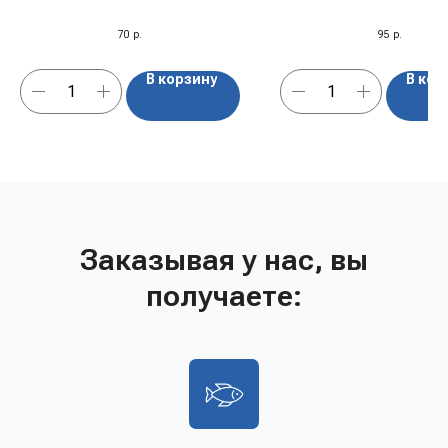
70
р.
95
р.
В корзину
В кор
Заказывая у нас, вы
получаете: