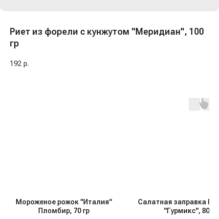
Риет из форели с кунжутом "Меридиан", 100
гр
192
р.
Мороженое рожок "Италия"
Салатная заправка Гр
Пломбир, 70 гр
"Гурмикс", 80 гр