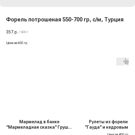
Форель потрошеная 550-700 гр, с/м, Турция
357
р.
/
600 г
Цена за 600 гр
Мармелад в банке
Рулеты из форели с 
"Мармеладная сказка" Груша,
"Гауда" и кедровым оре
300 гр
м
Цена за 400 гр