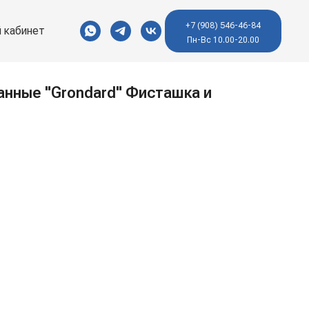
+7 (908) 546-46-84
 кабинет
Пн-Вс 10.00-20.00
нные "Grondard" Фисташка и