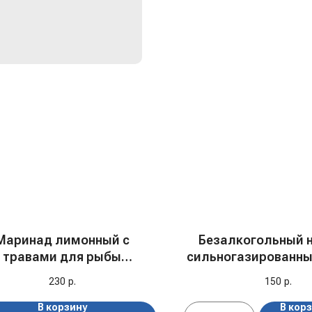
Маринад лимонный с
Безалкогольный 
травами для рыбы
сильногазированны
"Костровок", 300 гр
Фруктовый Твист
230
р.
150
р.
Англия, 0,33
В корзину
В кор