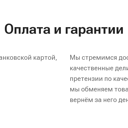
Оплата и гарантии
анковской картой,
Мы стремимся дос
качественные дели
претензии по каче
мы обменяем това
вернём за него де