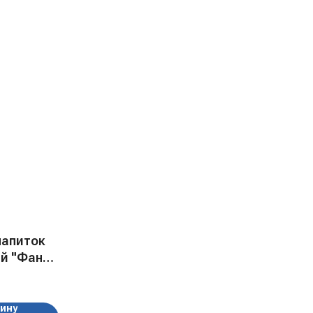
напиток
й "Фанта
" ж/б,
 л
зину