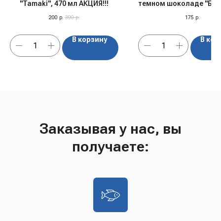
"Tamaki", 470 мл АКЦИЯ!!!
темном шоколаде "БШ
Соленая карамель, 5
200
р.
300
р.
175
р.
В корзину
В кор
Заказывая у нас, вы
получаете: