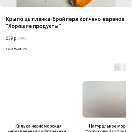
Крыло цыпленка-бройлера копчено-вареное
"Хорошие продукты"
239
р.
/
300 г
Цена за 300 гр
Килька черноморская
Натуральное морож
неразделанная обжаренная в
"Кокосовый остров", 