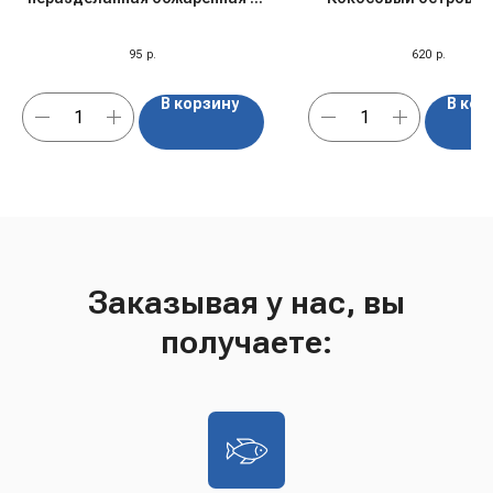
томатном соусе "За Родину",
240 гр
95
р.
620
р.
В корзину
В кор
Заказывая у нас, вы
получаете: