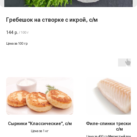
Гребешок на створке с икрой, с/м
144
р.
/
100 г
Цена за 100 гр
Сырники "Классические", с/м
Филе-спинки трески бе
с/м
Цена за 1 кг
Цена за 400 гр
Мясистый лоин б