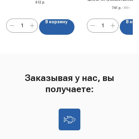
612
р.
костей
741
р.
/
400 г
В корзину
В кор
Заказывая у нас, вы
получаете: