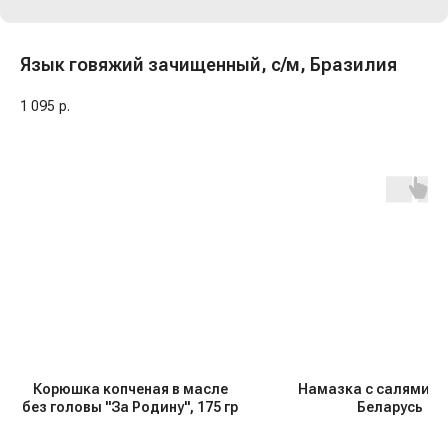
Язык говяжий зачищенный, с/м, Бразилия
1 095
р.
Корюшка копченая в масле
Намазка с салями, 15
без головы "За Родину", 175 гр
Беларусь