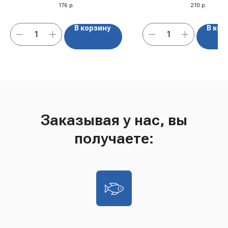
176
р.
210
р.
В корзину
В кор
Заказывая у нас, вы
получаете: