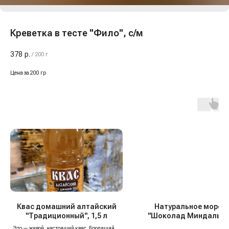
Креветка в тесте "Фило", с/м
378
р.
/
200 г
Цена за 200 гр
Квас домашний алтайский
Натуральное морож
"Традиционный", 1,5 л
"Шоколад Миндаль", 
Это — живой, настоящий квас. Бродящий, с