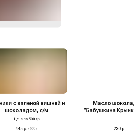
ники с вяленой вишней и
Масло шокола
шоколадом, с/м
"Бабушкина Крынк
180 гр, Белар
Цена за 500 гр
и фирменные сырники — любовь с
445
р.
230
р.
/
500 г
первого укуса!