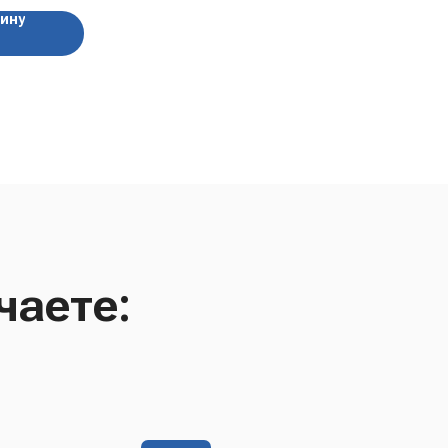
зину
чаете: