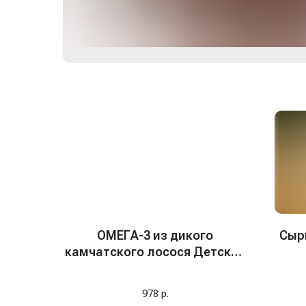
ОМЕГА-3 из дикого
Сыр
камчатского лосося Детская
без вкуса, 300 мг (банка), 250
капсул
Наш
978
р.