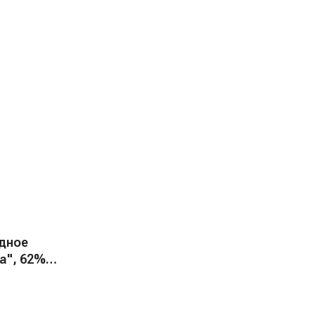
дное
а", 62%,
усь