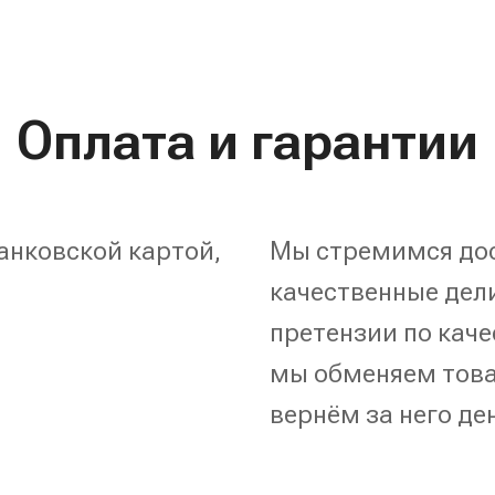
Оплата и гарантии
анковской картой,
Мы стремимся дос
качественные дели
претензии по каче
мы обменяем това
вернём за него де