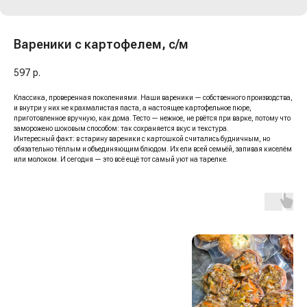
Вареники с картофелем, с/м
597
р.
Классика, проверенная поколениями. Наши вареники — собственного производства,
и внутри у них не крахмалистая паста, а настоящее картофельное пюре,
приготовленное вручную, как дома. Тесто — нежное, не рвётся при варке, потому что
заморожено шоковым способом: так сохраняется вкус и текстура.
Интересный факт: в старину вареники с картошкой считались будничным, но
обязательно тёплым и объединяющим блюдом. Их ели всей семьёй, запивая киселём
или молоком. И сегодня — это всё ещё тот самый уют на тарелке.