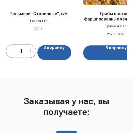
Пельмени "Столичные", с/м
Грибы постные
фаршированные чечеви
Цена за 1 кг
м
Только
отборное мясо категории А —
Цена за 400 гр
720
р.
чистая вырезка
, тщательно отобранная
252
р.
под строгим контролем.
/
400 г
В корзину
В корзину
Заказывая у нас, вы
получаете: