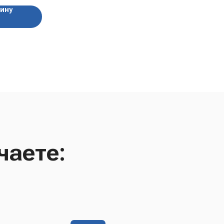
зину
чаете: