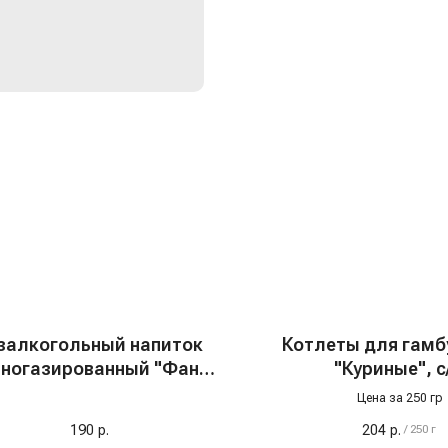
залкогольный напиток
Котлеты для гамб
ногазированный "Фанта
"Куриные", с
рсик" ж/б, США, 0,355 л
Цена за 250 гр
190
р.
204
р.
/
250 г