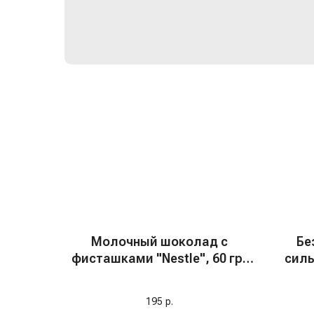
Молочный шоколад с
Бе
фисташками "Nestle", 60 гр,
силь
Турция
Пе
195
р.