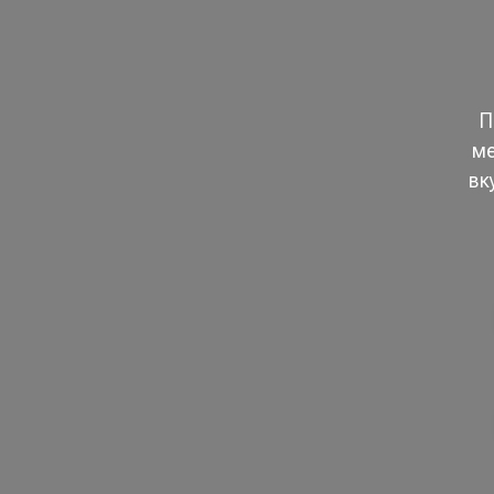
П
ме
вк