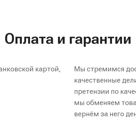
Оплата и гарантии
анковской картой,
Мы стремимся дос
качественные дели
претензии по каче
мы обменяем това
вернём за него де