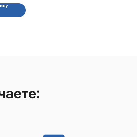
зину
чаете: