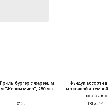
 Гриль-бургер с жареным
Фундук ассорти в
м "Жарим мясо", 250 мл
молочной и темной
"Крымский
Цена за 200 гр
310
р.
378
р.
/
200 г