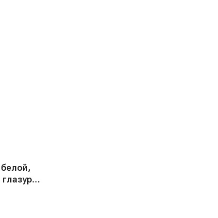
 белой,
 глазури
"