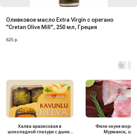
Оливковое масло Extra Virgin с орегано
"Cretan Olive Mill", 250 мл, Греция
625
р.
Халва арахисовая в
Филе окуня морско
шоколадной глазури с дыней
Мурманск, с/м