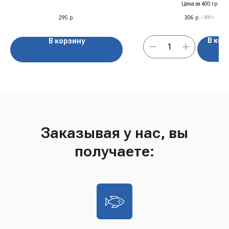
"Pashaoglu", 250 гр
Цена за 400 гр
295
р.
306
р.
/
400 г
В кор
В корзину
Заказывая у нас, вы
получаете: