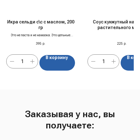
Икра сельди с\с с маслом, 200
Соус кунжутный на о
гр
растительного ма
"Tamaki", 240 м
Это не паста и не намазка. Это цельные
ястычки — светлые, аккуратные, ровной
395
р.
225
р.
солёности.
В корзину
В кор
Заказывая у нас, вы
получаете: