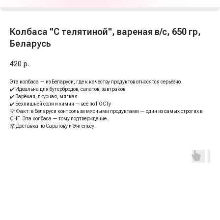
Колбаса "С телятиной", вареная в/с, 650 гр,
Беларусь
420
р.
Эта колбаса — из Беларуси, где к качеству продуктов относятся серьёзно.
✔️ Идеальна для бутербродов, салатов, завтраков
✔️ Варёная, вкусная, мягкая
✔️ Без лишней соли и химии — всё по ГОСТу
💡 Факт: в Беларуси контроль за мясными продуктами — один из самых строгих в
СНГ. Эта колбаса — тому подтверждение.
📦 Доставка по Саратову и Энгельсу.