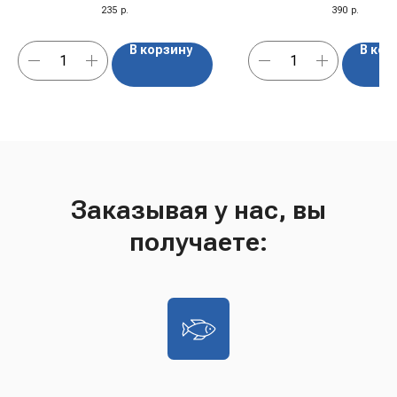
"Djemka" Зеленый чай 
235
р.
390
р.
и ромашка, 1 кг
В корзину
В кор
Заказывая у нас, вы
получаете: