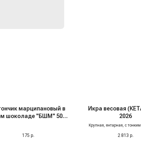
тончик марципановый в
Икра весовая (КЕТ
м шоколаде "БШМ" 50%,
2026
рная смородина, 50 гр
Крупная, янтарная, с тонки
вкусом.
175
р.
2 813
р.