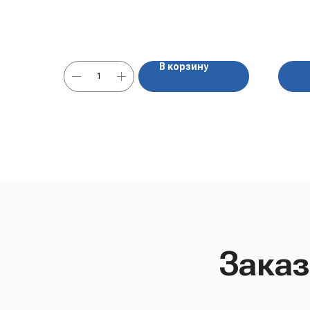
не только сверху, но и внутри — в виде тёмной
крошки. Нежный белый пломбир тает во рту,
оставляя на языке маслянисто-шоколадные
крупинки.
В корзину
Заказ