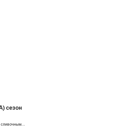
А) сезон
м сливочным