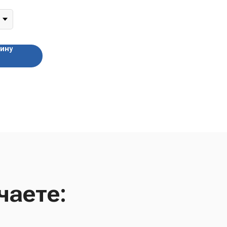
зину
чаете: