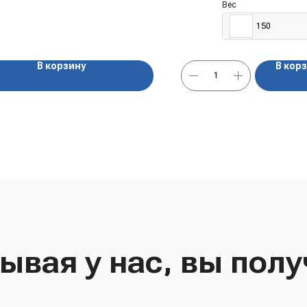
Вес
150
В корзину
В кор
ывая у нас, вы полу