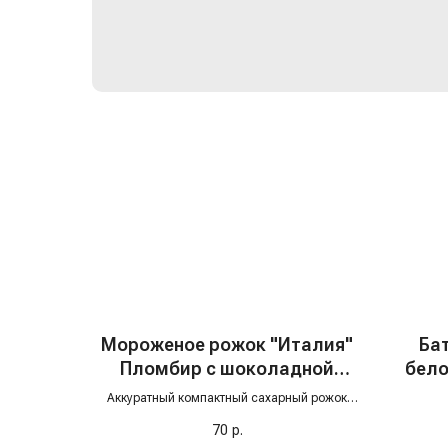
Мороженое рожок "Италия"
Ба
Пломбир с шоколадной
бело
крошкой, 70 гр
Че
Аккуратный компактный сахарный рожок
надёжно запаян шоколадной глазурью с
70
р.
идеально круглой шапочкой наверху. Глазурь