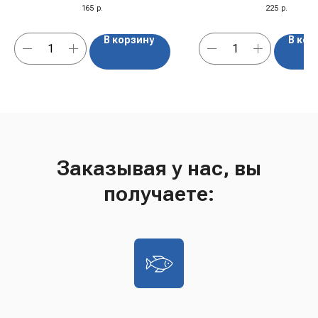
Манго" ж/б, Германия, 0,33 л
"Tamaki", 240 м
165
р.
225
р.
В корзину
В кор
Заказывая у нас, вы
получаете: